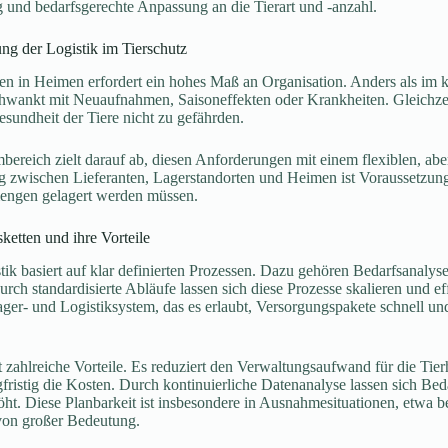
und bedarfsgerechte Anpassung an die Tierart und -anzahl.
g der Logistik im Tierschutz
n in Heimen erfordert ein hohes Maß an Organisation. Anders als im kl
chwankt mit Neuaufnahmen, Saisoneffekten oder Krankheiten. Gleichze
esundheit der Tiere nicht zu gefährden.
mbereich zielt darauf ab, diesen Anforderungen mit einem flexiblen, abe
 zwischen Lieferanten, Lagerstandorten und Heimen ist Voraussetzung
mengen gelagert werden müssen.
ketten und ihre Vorteile
istik basiert auf klar definierten Prozessen. Dazu gehören Bedarfsanaly
h standardisierte Abläufe lassen sich diese Prozesse skalieren und ef
Lager- und Logistiksystem, das es erlaubt, Versorgungspakete schnell 
t zahlreiche Vorteile. Es reduziert den Verwaltungsaufwand für die Tier
fristig die Kosten. Durch kontinuierliche Datenanalyse lassen sich B
höht. Diese Planbarkeit ist insbesondere in Ausnahmesituationen, etwa 
von großer Bedeutung.