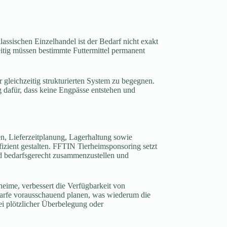
assischen Einzelhandel ist der Bedarf nicht exakt
itig müssen bestimmte Futtermittel permanent
r gleichzeitig strukturierten System zu begegnen.
 dafür, dass keine Engpässe entstehen und
sen, Lieferzeitplanung, Lagerhaltung sowie
fizient gestalten. FFTIN Tierheimsponsoring setzt
und bedarfsgerecht zusammenzustellen und
heime, verbessert die Verfügbarkeit von
edarfe vorausschauend planen, was wiederum die
bei plötzlicher Überbelegung oder