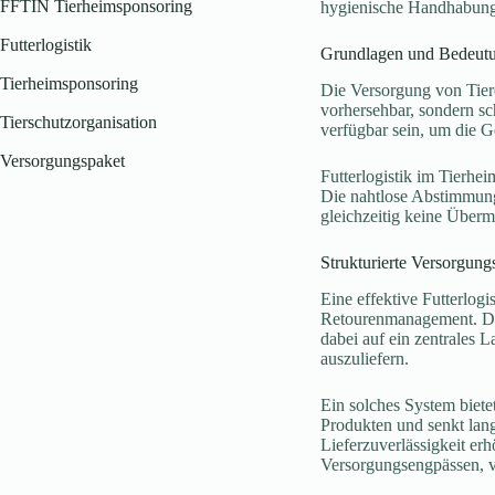
FFTIN Tierheimsponsoring
hygienische Handhabung 
Futterlogistik
Grundlagen und Bedeutun
Tierheimsponsoring
Die Versorgung von Tiere
vorhersehbar, sondern s
Tierschutzorganisation
verfügbar sein, um die G
Versorgungspaket
Futterlogistik im Tierhei
Die nahtlose Abstimmung
gleichzeitig keine Über
Strukturierte Versorgungs
Eine effektive Futterlog
Retourenmanagement. Durc
dabei auf ein zentrales 
auszuliefern.
Ein solches System biete
Produkten und senkt lang
Lieferzuverlässigkeit er
Versorgungsengpässen, 