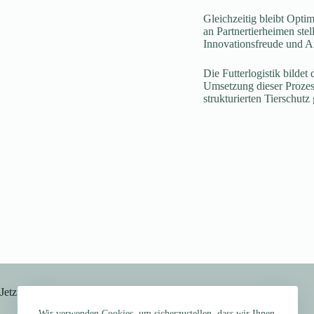
Gleichzeitig bleibt Opt
an Partnertierheimen st
Innovationsfreude und A
Die Futterlogistik bilde
Umsetzung dieser Prozess
strukturierten Tierschut
Jetzt trendig
Wir verwenden Cookies, um sicherzustellen, dass wir Ihnen