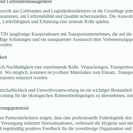
 und Lieferantenmanagement
werk aus Lieferanten und Logistikdienstleistern ist die Grundlage jeder
usammen, um Lieferstabilität und Qualität sicherzustellen. Die Auswahl 
 Lieferfähigkeit und Erfahrung eine zentrale Rolle spielen.
TIN langfristige Kooperationen mit Transportunternehmen, die auf die
äßige Schulungen und ein transparenter Austausch über Verbesserungspot
 werden.
keit
auch Nachhaltigkeit eine zunehmende Rolle. Verpackungen, Transportw
t. Wo möglich, kommen recycelbare Materialien zum Einsatz. Transpor
sionen reduziert werden.
tschaftlichkeit und Umweltverantwortung ist ein wichtiger Bestandtei
ortung für die ökologischen Rahmenbedingungen zu übernehmen, unter
erungspotenzial
n Partnertierheimen zeigen, dass eine professionelle Futterlogistik den 
 Versorgung reduziert Stresssituationen, verbessert die Hygiene und st
lt regelmäßig positives Feedback für die zuverlässige Organisation un