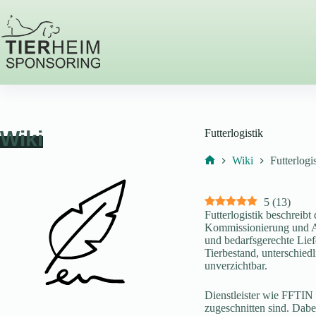
Zum
Inhalt
springen
Wiki
Futterlogistik
Wiki
Futterlogi
Start
5
(
13
)
Futterlogistik beschreib
Kommissionierung und Aus
und bedarfsgerechte Lief
Tierbestand, unterschied
unverzichtbar.
Dienstleister wie FFTIN 
zugeschnitten sind. Dabe