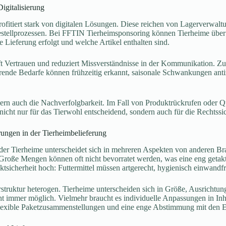
igitalisierung
rofitiert stark von digitalen Lösungen. Diese reichen von Lagerverwal
Bestellprozessen. Bei FFTIN Tierheimsponsoring können Tierheime übe
e Lieferung erfolgt und welche Artikel enthalten sind.
t Vertrauen und reduziert Missverständnisse in der Kommunikation. Zu
ende Bedarfe können frühzeitig erkannt, saisonale Schwankungen antiz
ern auch die Nachverfolgbarkeit. Im Fall von Produktrückrufen oder Qu
t nicht nur für das Tierwohl entscheidend, sondern auch für die Rechts
rungen in der Tierheimbelieferung
der Tierheime unterscheidet sich in mehreren Aspekten von anderen Bra
Große Mengen können oft nicht bevorratet werden, was eine eng getaktet
sicherheit hoch: Futtermittel müssen artgerecht, hygienisch einwandfre
truktur heterogen. Tierheime unterscheiden sich in Größe, Ausrichtung
icht immer möglich. Vielmehr braucht es individuelle Anpassungen in 
exible Paketzusammenstellungen und eine enge Abstimmung mit den E