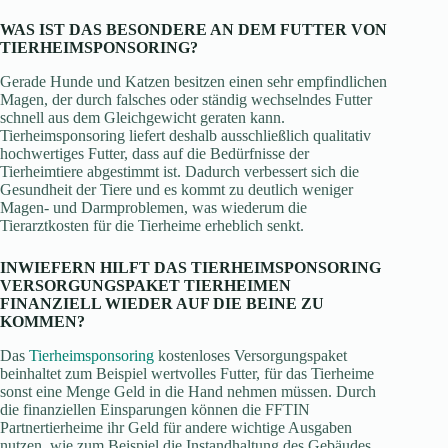
WAS IST DAS BESONDERE AN DEM FUTTER VON
TIERHEIMSPONSORING?
Gerade Hunde und Katzen besitzen einen sehr empfindlichen
Magen, der durch falsches oder ständig wechselndes Futter
schnell aus dem Gleichgewicht geraten kann.
Tierheimsponsoring liefert deshalb ausschließlich qualitativ
hochwertiges Futter, dass auf die Bedürfnisse der
Tierheimtiere abgestimmt ist. Dadurch verbessert sich die
Gesundheit der Tiere und es kommt zu deutlich weniger
Magen- und Darmproblemen, was wiederum die
Tierarztkosten für die Tierheime erheblich senkt.
INWIEFERN HILFT DAS TIERHEIMSPONSORING
VERSORGUNGSPAKET TIERHEIMEN
FINANZIELL WIEDER AUF DIE BEINE ZU
KOMMEN?
Das
Tierheimsponsoring
kostenloses Versorgungspaket
beinhaltet zum Beispiel wertvolles Futter, für das Tierheime
sonst eine Menge Geld in die Hand nehmen müssen. Durch
die finanziellen Einsparungen können die FFTIN
Partnertierheime ihr Geld für andere wichtige Ausgaben
nutzen, wie zum Beispiel die Instandhaltung des Gebäudes,