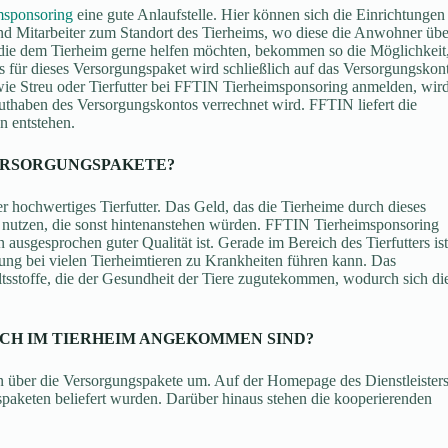
msponsoring
eine gute Anlaufstelle. Hier können sich die Einrichtungen
d Mitarbeiter zum Standort des Tierheims, wo diese die Anwohner übe
 die dem Tierheim gerne helfen möchten, bekommen so die Möglichkeit
s für dieses Versorgungspaket wird schließlich auf das Versorgungskon
wie Streu oder Tierfutter bei FFTIN Tierheimsponsoring anmelden, wir
thaben des Versorgungskontos verrechnet wird. FFTIN liefert die
n entstehen.
ERSORGUNGSPAKETE?
hochwertiges Tierfutter. Das Geld, das die Tierheime durch dieses
nutzen, die sonst hintenanstehen würden. FFTIN Tierheimsponsoring
 ausgesprochen guter Qualität ist. Gerade im Bereich des Tierfutters ist
ung bei vielen Tierheimtieren zu Krankheiten führen kann. Das
ltsstoffe, die der Gesundheit der Tiere zugutekommen, wodurch sich di
CH IM TIERHEIM ANGEKOMMEN SIND?
en über die Versorgungspakete um. Auf der Homepage des Dienstleister
spaketen beliefert wurden. Darüber hinaus stehen die kooperierenden