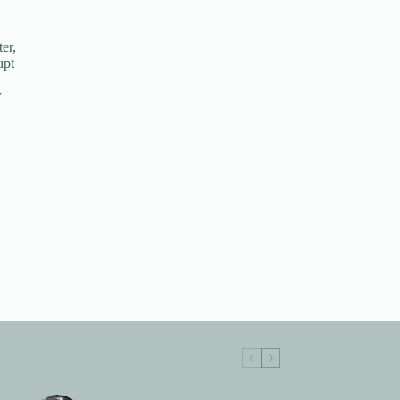
er,
upt
r