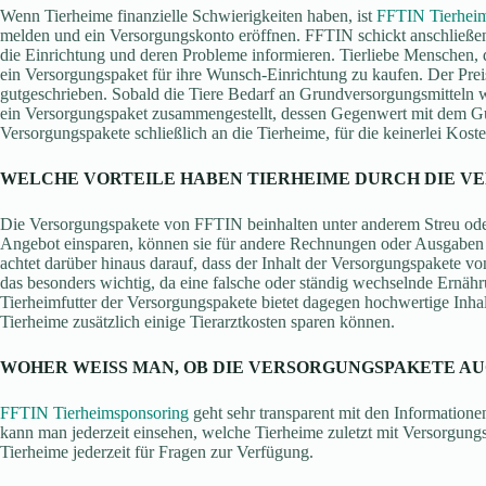
Wenn Tierheime finanzielle Schwierigkeiten haben, ist
FFTIN Tierhei
melden und ein Versorgungskonto eröffnen. FFTIN schickt anschließen
die Einrichtung und deren Probleme informieren. Tierliebe Menschen,
ein Versorgungspaket für ihre Wunsch-Einrichtung zu kaufen. Der Prei
gutgeschrieben. Sobald die Tiere Bedarf an Grundversorgungsmitteln 
ein Versorgungspaket zusammengestellt, dessen Gegenwert mit dem Gu
Versorgungspakete schließlich an die Tierheime, für die keinerlei Koste
WELCHE VORTEILE HABEN TIERHEIME DURCH DIE V
Die Versorgungspakete von FFTIN beinhalten unter anderem Streu oder 
Angebot einsparen, können sie für andere Rechnungen oder Ausgaben 
achtet darüber hinaus darauf, dass der Inhalt der Versorgungspakete von
das besonders wichtig, da eine falsche oder ständig wechselnde Ernähr
Tierheimfutter der Versorgungspakete bietet dagegen hochwertige Inha
Tierheime zusätzlich einige Tierarztkosten sparen können.
WOHER WEISS MAN, OB DIE VERSORGUNGSPAKETE AU
FFTIN Tierheimsponsoring
geht sehr transparent mit den Information
kann man jederzeit einsehen, welche Tierheime zuletzt mit Versorgung
Tierheime jederzeit für Fragen zur Verfügung.